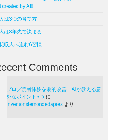
t created by AI!!
入源3つの育て方
入は3年先で決まる
想収入へ進む6習慣
ecent Comments
ブログ読者体験を劇的改善！AIが教える意
外なポイント5つ
に
inventonslemondedapres
より