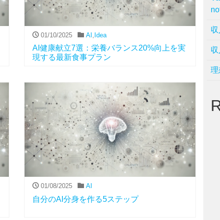
no
収
01/10/2025
AI
,
Idea
AI健康献立7選：栄養バランス20%向上を実
収
現する最新食事プラン
理
R
01/08/2025
AI
自分のAI分身を作る5ステップ