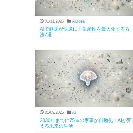
01/11/2025
AI
,
Idea
AIで趣味が快適に！生産性を最大化する方
法7選
01/09/2025
AI
2030年までに75％の家事が自動化！AIが変
える未来の生活