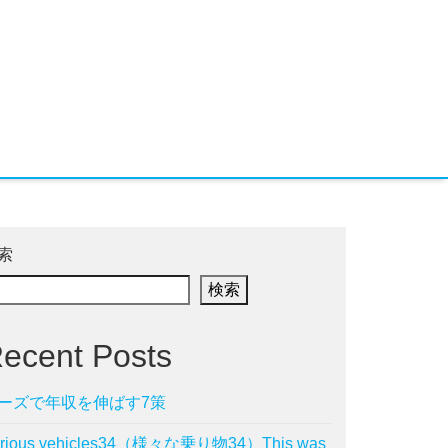
索
検索
ecent Posts
ーズで年収を伸ばす7策
arious vehicles34（様々な乗り物34）This was