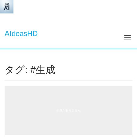
AIdeasHD
ナ
タグ:
#生成
画像がありません