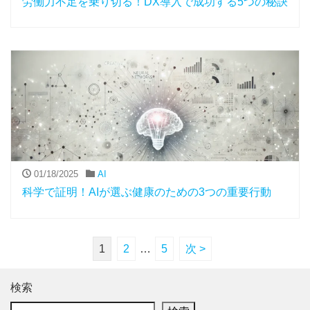
労働力不足を乗り切る！DX導入で成功する5つの秘訣
01/18/2025
AI
科学で証明！AIが選ぶ健康のための3つの重要行動
1
2
…
5
次 >
検索