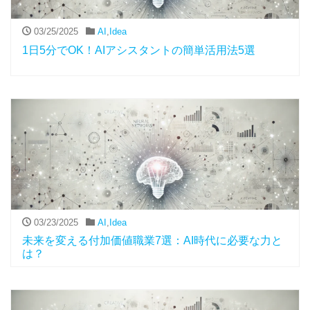
03/25/2025
AI
,
Idea
1日5分でOK！AIアシスタントの簡単活用法5選
03/23/2025
AI
,
Idea
未来を変える付加価値職業7選：AI時代に必要な力と
は？