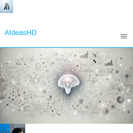
AIdeasHD
ナ