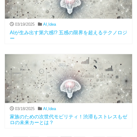
03/19/2025
AI
,
Idea
AIが生み出す第六感!? 五感の限界を超えるテクノロジ
ー
03/18/2025
AI
,
Idea
家族のための次世代モビリティ！渋滞もストレスもゼ
ロの未来カーとは？