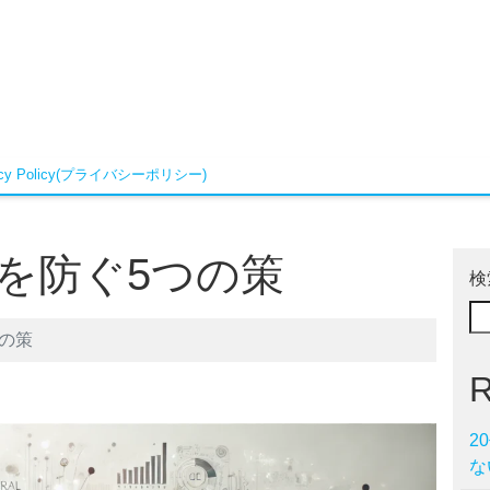
vacy Policy(プライバシーポリシー)
下を防ぐ5つの策
検
つの策
R
2
な