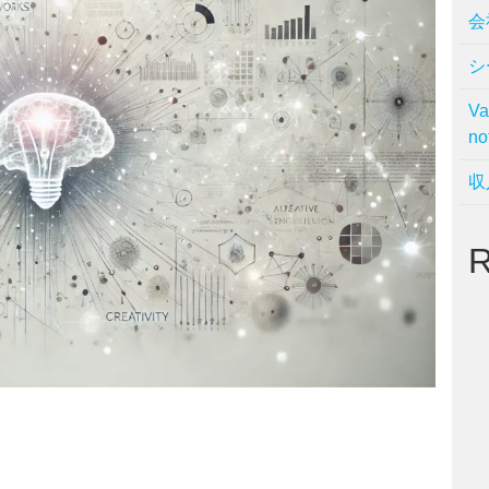
会
シ
V
no
収
R