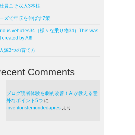
社員こそ収入3本柱
ーズで年収を伸ばす7策
arious vehicles34（様々な乗り物34）This was
t created by AI!!
入源3つの育て方
ecent Comments
ブログ読者体験を劇的改善！AIが教える意
外なポイント5つ
に
inventonslemondedapres
より