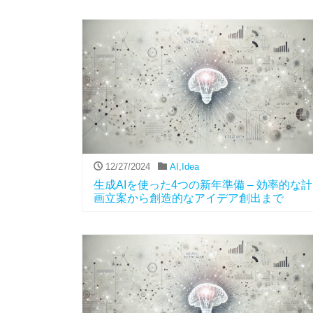
12/27/2024
AI
,
Idea
生成AIを使った4つの新年準備 – 効率的な計
画立案から創造的なアイデア創出まで