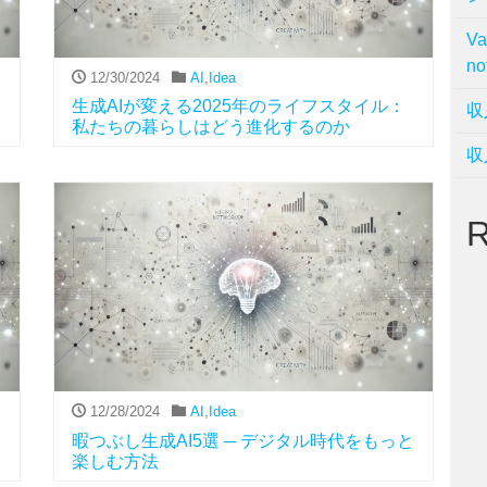
V
no
12/30/2024
AI
,
Idea
生成AIが変える2025年のライフスタイル：
収
私たちの暮らしはどう進化するのか
収
R
12/28/2024
AI
,
Idea
暇つぶし生成AI5選 ─ デジタル時代をもっと
楽しむ方法