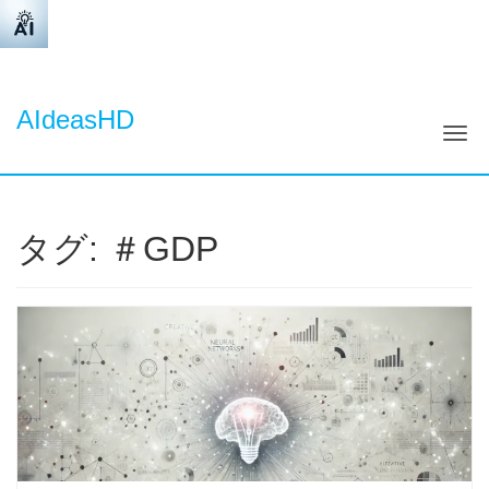
AIdeasHD
ナ
タグ:
＃GDP