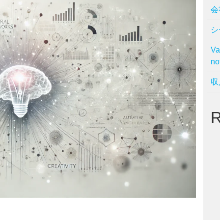
会
シ
V
no
収
R