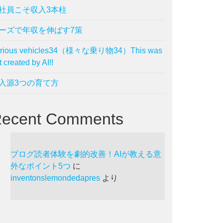
社員こそ収入3本柱
ーズで年収を伸ばす7策
arious vehicles34（様々な乗り物34）This was
t created by AI!!
入源3つの育て方
ecent Comments
ブログ読者体験を劇的改善！AIが教える意
外なポイント5つ
に
inventonslemondedapres
より