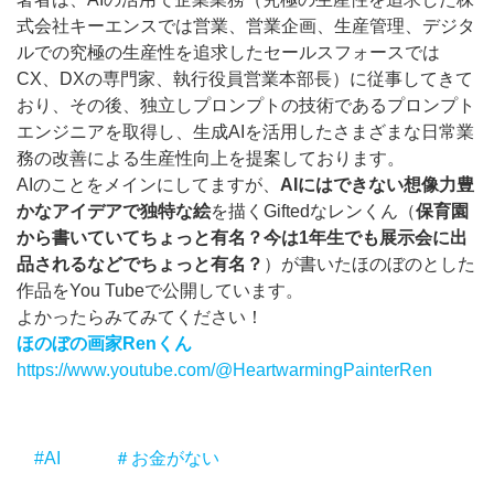
式会社キーエンスでは営業、営業企画、生産管理、デジタ
ルでの究極の生産性を追求したセールスフォースでは
CX、DXの専門家、執行役員営業本部長）に従事してきて
おり、その後、独立しプロンプトの技術であるプロンプト
エンジニアを取得し、生成AIを活用したさまざまな日常業
務の改善による生産性向上を提案しております。
AIのことをメインにしてますが、
AIにはできない想像力豊
かなアイデアで独特な絵
を描くGiftedなレンくん（
保育園
から書いていてちょっと有名？今は1年生でも展示会に出
品されるなどでちょっと有名？
）が書いたほのぼのとした
作品をYou Tubeで公開しています。
よかったらみてみてください！
ほのぼの画家Renくん
https://www.youtube.com/@HeartwarmingPainterRen
#AI
＃お金がない