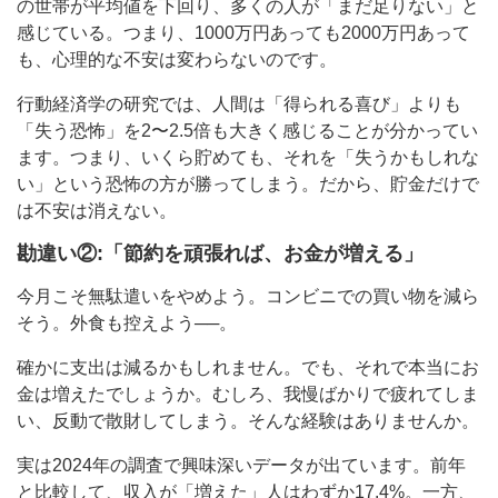
の世帯が平均値を下回り、多くの人が「まだ足りない」と
感じている。つまり、1000万円あっても2000万円あって
も、心理的な不安は変わらないのです。
行動経済学の研究では、人間は「得られる喜び」よりも
「失う恐怖」を2〜2.5倍も大きく感じることが分かってい
ます。つまり、いくら貯めても、それを「失うかもしれな
い」という恐怖の方が勝ってしまう。だから、貯金だけで
は不安は消えない。
勘違い②:「節約を頑張れば、お金が増える」
今月こそ無駄遣いをやめよう。コンビニでの買い物を減ら
そう。外食も控えよう──。
確かに支出は減るかもしれません。でも、それで本当にお
金は増えたでしょうか。むしろ、我慢ばかりで疲れてしま
い、反動で散財してしまう。そんな経験はありませんか。
実は2024年の調査で興味深いデータが出ています。前年
と比較して、収入が「増えた」人はわずか17.4%。一方、