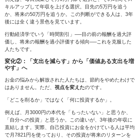
キルアップして年収を上げる選択。目先の5万円を追う
か、将来の50万円を追うか。この判断ができる人は、3年
後には全く違う景色を見ています。
行動経済学でいう「時間割引」──目の前の報酬を過大評
価し、将来の報酬を過小評価する傾向──これを克服した
人たちです。
変化②：「支出を減らす」から「価値ある支出を増
やす」へ
お金の悩みから解放された人たちは、節約をやめたわけで
はありません。ただ、
視点を変えた
のです。
「どこを削るか」ではなく「何に投資するか」。
例えば、月3000円の本代を「もったいない」と思うか、
「自分への投資」と思うか。この違いが、3年後の年収に
直結します。実際、自己投資にお金をかけている人は平均
で月7821円を使っており、その投資が将来のリターンを