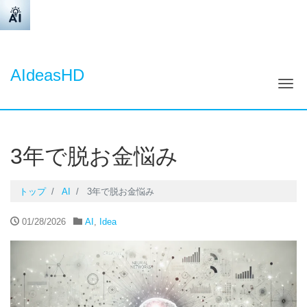
AIdeasHD
ナ
3年で脱お金悩み
トップ
AI
3年で脱お金悩み
01/28/2026
AI
,
Idea