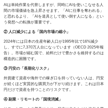
AIは単純作業を代替しますが、同時にAIを使いこなせる人
間の市場価値を急上昇させます。「AIに仕事を奪われる」
と恐れるより、「AIを道具として使い倒す人になる」とい
う発想への転換が重要です。
② 人口減少による「国内市場の縮小」
2024年には日本の生産年齢人口が1995年比で16%減少
し、すでに7,370万人台になっています（OECD 2025年報
告）。市場が縮む国で、給料だけで豊かさを維持するのは
構造的に困難です。
③ 円安の「長期化リスク」
外貨建て資産や海外での稼ぎ口を持っていない人は、円安
が続くほど実質的な購買力が下がり続けます。これは日本
円だけで資産を持つことのリスクです。
④ 副業・リモートの「国境消滅」