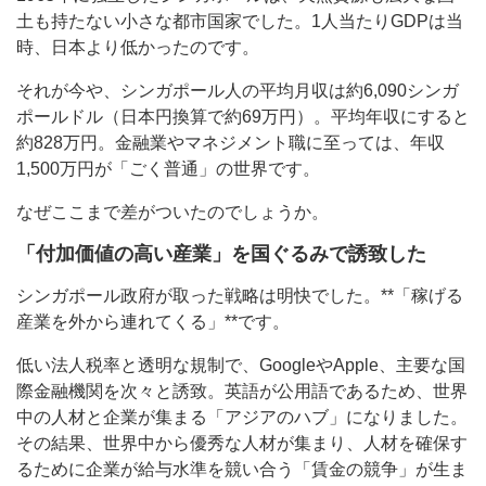
土も持たない小さな都市国家でした。1人当たりGDPは当
時、日本より低かったのです。
それが今や、シンガポール人の平均月収は約6,090シンガ
ポールドル（日本円換算で約69万円）。平均年収にすると
約828万円。金融業やマネジメント職に至っては、年収
1,500万円が「ごく普通」の世界です。
なぜここまで差がついたのでしょうか。
「付加価値の高い産業」を国ぐるみで誘致した
シンガポール政府が取った戦略は明快でした。**「稼げる
産業を外から連れてくる」**です。
低い法人税率と透明な規制で、GoogleやApple、主要な国
際金融機関を次々と誘致。英語が公用語であるため、世界
中の人材と企業が集まる「アジアのハブ」になりました。
その結果、世界中から優秀な人材が集まり、人材を確保す
るために企業が給与水準を競い合う「賃金の競争」が生ま