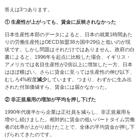
答えは3つあります。
① 生産性が上がっても、賃金に反映されなかった
日本生産性本部のデータによると、日本の就業1時間あた
りの労働生産性はOECD加盟38カ国中29位と低いのが現
状です。しかし問題はそれだけではありません。政府の白
書によると、1996年を起点に比較した場合、イギリス・
アメリカでは名目生産性が2倍以上に増加した一方、日本
はほぼ横ばい。さらに賃金に至っては生産性の伸び以下、
むしろ4%程度
減少
しています。つまり、わずかに生み出
された付加価値すら、賃金には届かなかった。
② 非正規雇用の増加が平均を押し下げた
1990年代後半から企業は正社員を減らし、非正規雇用を
増やし続けました。相対的に賃金の低いパートタイム労働
者の比率が上がり続けたことで、全体の平均賃金が押し下
げられてきたのです。