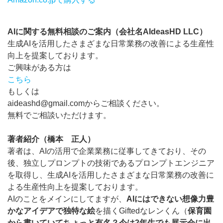
AIに関する無料相談のご案内（会社名AIdeasHD LLC）
生成AIを活用したさまざまな日常業務の改善による生産性
向上を提案しております。
ご興味がある方は
こちら
もしくは
aideashd@gmail.comからご相談ください。
無料でご相談いただけます。
著者紹介（橋本 正人）
著者は、AIの活用で企業業務に従事してきており、その
後、独立しプロンプトの技術であるプロンプトエンジニア
を取得し、生成AIを活用したさまざまな日常業務の改善に
よる生産性向上を提案しております。
AIのことをメインにしてますが、
AIにはできない想像力豊
かなアイデアで独特な絵
を描くGiftedなレンくん（
保育園
から書いていてちょっと有名？今は2年生でも展示会に出