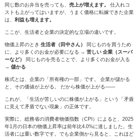
同じ数のお弁当を売っても、
売上が増えます。
仕入れコ
ストも上がってはいますが、うまく価格に転嫁できた企業
は、
利益も増えます。
ここが、生活者と企業の決定的な立場の違いです。
物価上昇のとき
生活者（田中さん）
同じものを買うため
に、より多くのお金が必要になる →
苦しい
企業（スーパ
ーなど）
同じものを売ることで、より多くのお金が入る
→
儲かる
株式とは、企業の「所有権の一部」です。 企業が儲かる
と、その価値が上がる。 だから株価が上がる——
これが、「生活が苦しいのに株価が上がる」という「矛盾
に見えて矛盾でない現象」の正体です。
実際に、総務省の消費者物価指数（CPI）によると、2025
年1月の日本の物価上昇率は前年比4.0%に達しました。生
活者には重い数字です。でも企業側から見ると、これほど