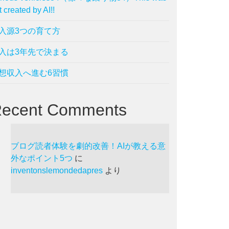
t created by AI!!
入源3つの育て方
入は3年先で決まる
想収入へ進む6習慣
ecent Comments
ブログ読者体験を劇的改善！AIが教える意
外なポイント5つ
に
inventonslemondedapres
より