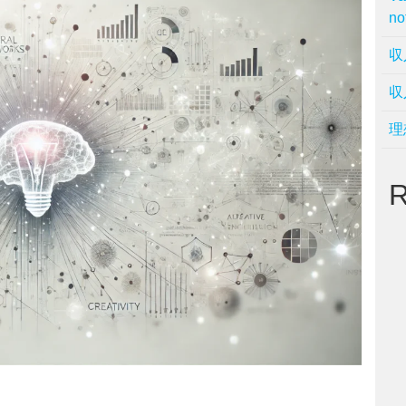
no
収
収
理
R