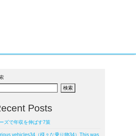
索
検索
ecent Posts
ーズで年収を伸ばす7策
arious vehicles34（様々な乗り物34）This was