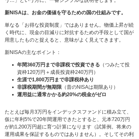
う…」という方に、一番シンプルな説明をします。
新NISAは、お金の価値を守るための国の仕組みです。
単なる「お得な投資制度」ではありません。物価上昇が続
く時代に、現金の目減りに対抗するための手段として国が
用意したものと捉えると、意味がよく見えてきます。
新NISAの主なポイント：
年間360万円まで非課税で投資できる
（つみたて投
資枠120万円＋成長投資枠240万円）
生涯で1,800万円まで非課税枠あり
非課税期間が無期限
（昔のNISAは期限あり）
運用益に通常かかる約20%の税金がゼロ
たとえば毎月3万円をインデックスファンドに積み立て、
仮に年利5%で20年間運用できたとすると、元本720万円
が約1,200万円超に育つ計算になります（試算例。将来の
運用成果を保証するものではありません）。そしてその利