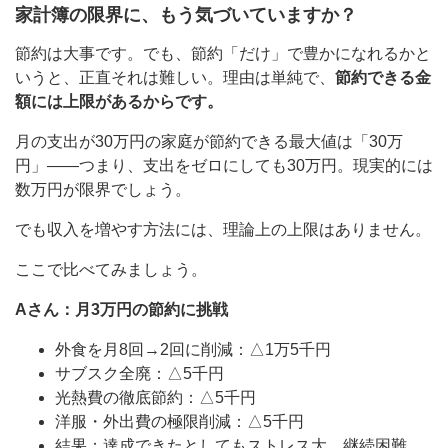
家計簿の限界に、もう気づいていますか？
節約は大事です。でも、節約「だけ」で豊かになれるかと
いうと、正直それは難しい。理由は単純で、
節約できる金
額には上限があるからです。
月の支出が30万円の家庭が節約できる最大値は「30万
円」——つまり、支出をゼロにしても30万円。現実的には
数万円が限界でしょう。
でも収入を増やす方法には、理論上の上限はありません。
ここで比べてみましょう。
Aさん：月3万円の節約に挑戦
外食を月8回→2回に削減：△1万5千円
サブスク全廃：△5千円
光熱費の徹底節約：△5千円
洋服・外出費の極限削減：△5千円
結果：達成できたとしてもストレス大、継続困難