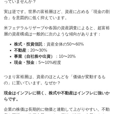
っていませんか？
実は逆です。世界の富裕層ほど、資産に占める「現金の割
合」を意図的に低く抑えています。
米フェデラルリザーブや各国の資産調査によると、超富裕
層の資産構成は一般的に次のような傾向があります：
株式・投資信託
：資産全体の50〜60%
不動産
：20〜30%
事業（自社株や出資）
：10〜20%
現金・預金
：5〜10%程度
つまり富裕層は、資産のほとんどを「価値が変動するも
の」に置いています。なぜか？
現金はインフレに弱く、株式や不動産はインフレに強いか
らです。
企業の株価は長期的に物価と連動して上がりやすい。不動