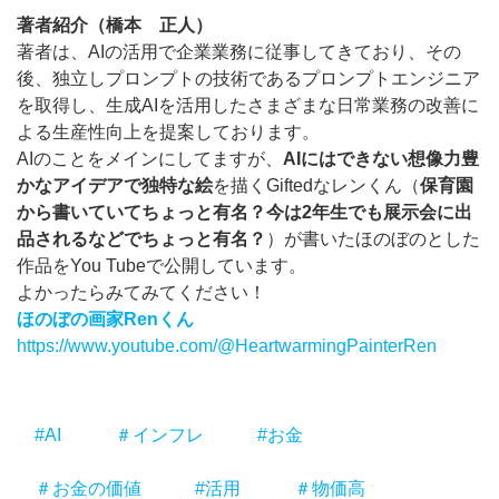
著者紹介（橋本 正人）
著者は、AIの活用で企業業務に従事してきており、その
後、独立しプロンプトの技術であるプロンプトエンジニア
を取得し、生成AIを活用したさまざまな日常業務の改善に
よる生産性向上を提案しております。
AIのことをメインにしてますが、
AIにはできない想像力豊
かなアイデアで独特な絵
を描くGiftedなレンくん（
保育園
から書いていてちょっと有名？今は2年生でも展示会に出
品されるなどでちょっと有名？
）が書いたほのぼのとした
作品をYou Tubeで公開しています。
よかったらみてみてください！
ほのぼの画家Renくん
https://www.youtube.com/@HeartwarmingPainterRen
#AI
＃インフレ
#お金
＃お金の価値
#活用
＃物価高