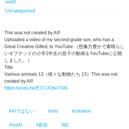
notAI
Uncategorized
This was not created by AI!!
Uploaded a video of my second-grade son, who has a
Great Creative Gifted, to YouTube.（想像力豊かで素晴らし
いギフテッドの小学2年生の息子の動画をYouTubeに公開
しました。）
Title
Various animals 13（様々な動物たち 13）This was not
created by AI!!
https://youtu.be/E7CUObe7GfA
#AIではない
#arts
#creation
#notAI
#創造
#絵