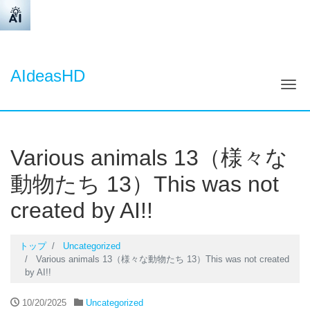
AIdeasHD
ナ
Various animals 13（様々な
動物たち 13）This was not
created by AI!!
トップ
Uncategorized
Various animals 13（様々な動物たち 13）This was not created
by AI!!
10/20/2025
Uncategorized